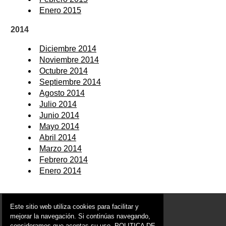
Enero 2015
2014
Diciembre 2014
Noviembre 2014
Octubre 2014
Septiembre 2014
Agosto 2014
Julio 2014
Junio 2014
Mayo 2014
Abril 2014
Marzo 2014
Febrero 2014
Enero 2014
© 2006 - 2026 Portal de Calasparra Noticias
Este sitio web utiliza cookies para facilitar y
info@portaldecalasparra.es
mejorar la navegación. Si continúas navegando,
consideramos que aceptas su uso.
POLITICA DE