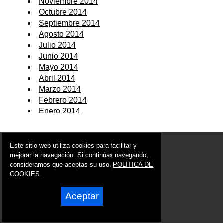
Noviembre 2014
Octubre 2014
Septiembre 2014
Agosto 2014
Julio 2014
Junio 2014
Mayo 2014
Abril 2014
Marzo 2014
Febrero 2014
Enero 2014
© 2006 - 2026 Portal de Calasparra Noticias
Este sitio web utiliza cookies para facilitar y
info@portaldecalasparra.es
mejorar la navegación. Si continúas navegando,
consideramos que aceptas su uso.
POLITICA DE
Síguenos en:
COOKIES
Aceptar