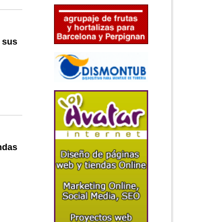
 sus
ndas