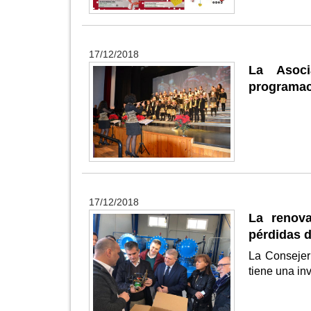
17/12/2018
La Asoci
programac
17/12/2018
La renova
pérdidas d
La Consejer
tiene una in