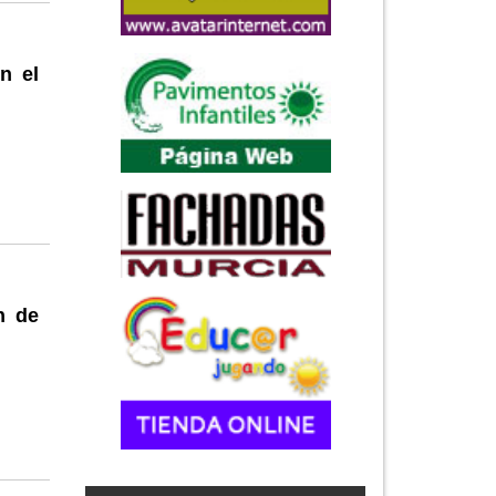
n el
n de