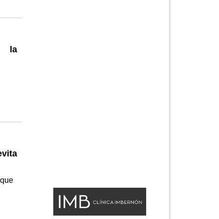
e la
vita
 que