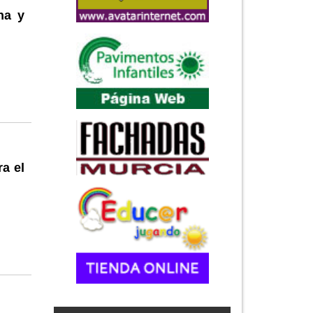
na y
a el