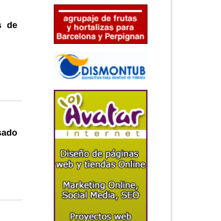
s de
sado