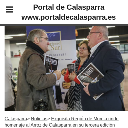
Portal de Calasparra
www.portaldecalasparra.es
Calasparra
Noticias
Exquisita Región de Murcia rinde
homenaje al Arroz de Calasparra en su tercera edición