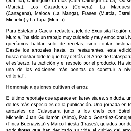
(Jumilla), Chiringuito El Líos (Cala Calnegre Lorca), Odis
(Murcia), Los Cazadores (Corvera), La Marquesi
(Cartagena), Maloca (La Manga), Frases (Murcia, Estrel
Michelin) y La Tapa (Murcia).
Para Estefanía García, redactora jefe de Exquisita Región 
Murcia, "ha sido un trabajo muy cuidado y muy emocional. 
queríamos hablar solo de recetas, sino contar historia
Desde los arrozales hasta los restaurantes, esta edici
busca mostrar todo lo que hay detrás del Arroz de Calasparr
el esfuerzo, la tradición y el respeto por el producto. Ha si
una de las ediciones más bonitas de construir a niv
editorial".
Homenaje a quienes cultivan el arroz
El último reportaje que aparece en la revista es, sin duda, u
de los más especiales de la publicación. Una jornada en l
arrozales de Calasparra junto a los chefs con Estrel
Michelin Juan Guillamón (Almo), Pablo González-Coneje
(Finca Buenavista) y Marco Iniesta (Frases), guiados por d
agricultores que han dedicado su vida al cultivo del arro