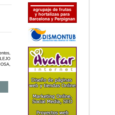
entos,
ULEJO
NOSA,