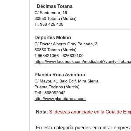
Décimas Totana
C/ Santomera, 19
30850 Totana (Murcia)
T.: 968 425 405
Deportes Molino
C/ Doctor Alberto Gray Peinado, 3
30850 Totana (Murcia)
T:968421066 - 626632100
https://www.facebook.com/media/set/?vanity=Tot
Planeta Roca Aventura
C/ Mayor, 41 Bajo Edif. Mira Sierra
Puente Tocinos (Murcia)
Telf.: 868052042
http://www.planetaroca.com
Nota:
Si deseas anunciarte en la Guía de Emp
En esta categoría puedes encontrar empresa