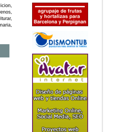
cion,
renos,
turar,
naria,