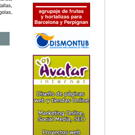
allas,
golas,