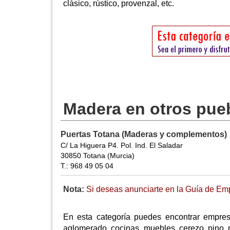
clásico, rústico, provenzal, etc.
Madera en otros pue
Puertas Totana (Maderas y complementos)
C/ La Higuera P4. Pol. Ind. El Saladar
30850 Totana (Murcia)
T.: 968 49 05 04
Nota:
Si deseas anunciarte en la Guía de Emp
En esta categoría puedes encontrar empres
aglomerado, cocinas, muebles, cerezo, pino, r