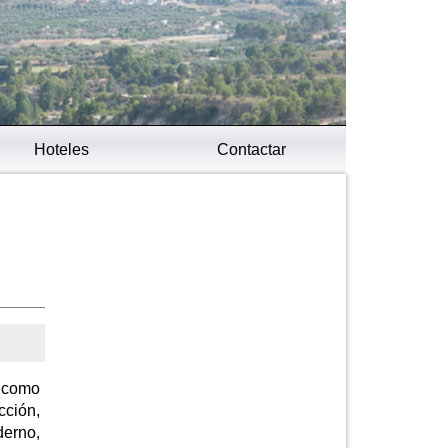
Hoteles
Contactar
s como
cción,
derno,