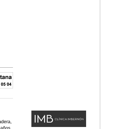
adera,
baños,