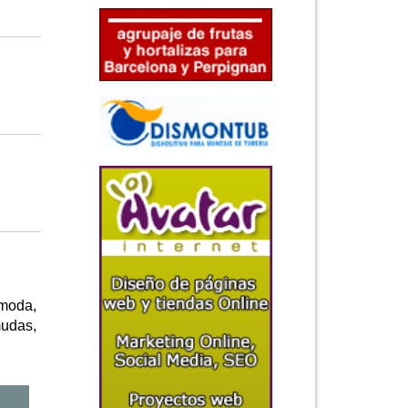
 moda,
mudas,