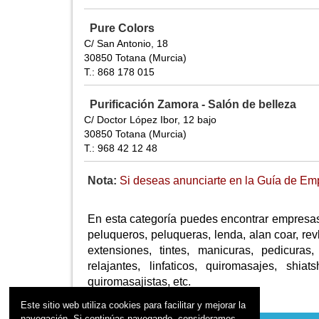
Pure Colors
C/ San Antonio, 18
30850 Totana (Murcia)
T.: 868 178 015
Purificación Zamora - Salón de belleza
C/ Doctor López Ibor, 12 bajo
30850 Totana (Murcia)
T.: 968 42 12 48
Nota:
Si deseas anunciarte en la Guía de Emp
En esta categoría puedes encontrar empresas
peluqueros, peluqueras, lenda, alan coar, revl
extensiones, tintes, manicuras, pedicuras, 
relajantes, linfaticos, quiromasajes, shi
quiromasajistas, etc.
Este sitio web utiliza cookies para facilitar y mejorar la
navegación. Si continúas navegando, consideramos