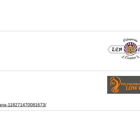
otana-118271470081673/