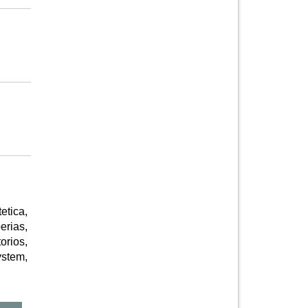
etica,
erias,
orios,
ystem,