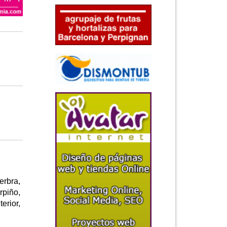
erbra,
rpiño,
erior,