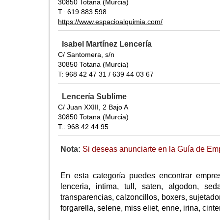
30850 Totana (Murcia)
T.: 619 883 598
https://www.espacioalquimia.com/
Isabel Martínez Lencería
C/ Santomera, s/n
30850 Totana (Murcia)
T: 968 42 47 31 / 639 44 03 67
Lencería Sublime
C/ Juan XXIII, 2 Bajo A
30850 Totana (Murcia)
T.: 968 42 44 95
Nota:
Si deseas anunciarte en la Guía de Emp
En esta categoría puedes encontrar empres
lenceria, intima, tull, saten, algodon, sed
transparencias, calzoncillos, boxers, sujetado
forgarella, selene, miss eliet, enne, irina, cin